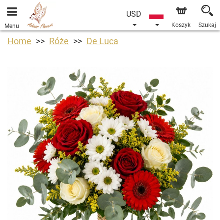
USD
Koszyk
Szukaj
Menu
Home
Róże
De Luca