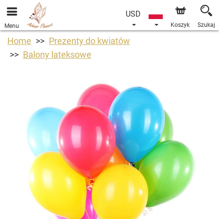
USD
Koszyk
Szukaj
Menu
Home
Prezenty do kwiatów
Balony lateksowe