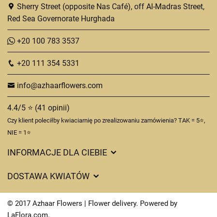
Sherry Street (opposite Nas Café), off Al-Madras Street,
Red Sea Governorate Hurghada
+20 100 783 3537
+20 111 354 5331
info@azhaarflowers.com
4.4/5 ⭐ (41 opinii)
Czy klient poleciłby kwiaciarnię po zrealizowaniu zamówienia? TAK = 5⭐,
NIE = 1⭐
INFORMACJE DLA CIEBIE
DOSTAWA KWIATÓW
Ciasteczka
© 2017 Azhaar Flowers | Flower delivery. Powered by
Kontakt
LaFlora.com
.