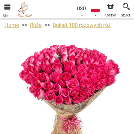
USD
Koszyk
Szukaj
Menu
Home
Róże
Bukiet 100 różowych róż