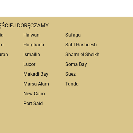
ĘŚCIEJ DORĘCZAMY
ia
Halwan
Safaga
um
Hurghada
Sahl Hasheesh
urah
Ismailia
Sharm el-Sheikh
Luxor
Soma Bay
Makadi Bay
Suez
Marsa Alam
Tanda
a
New Cairo
Port Said