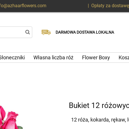
nfo@azhaarflowers.com
|
Opłaty za dostawę
Dostawa tego samego dnia
Wybierz datę dostawy
DARMOWA DOSTAWA LOKALNA
dostępna
Słoneczniki
Własna liczba róż
Flower Boxy
Kos
Bukiet 12 różowyc
12 róża, kokarda, rękaw