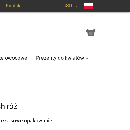
|
Kontakt
USD
ze owocowe
Prezenty do kwiatów
h róż
, luksusowe opakowanie