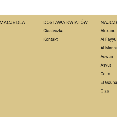
MACJE DLA
DOSTAWA KWIATÓW
NAJCZ
Ciasteczka
Alexandr
Kontakt
Al Fayy
Al Mans
Aswan
Asyut
Cairo
El Goun
Giza