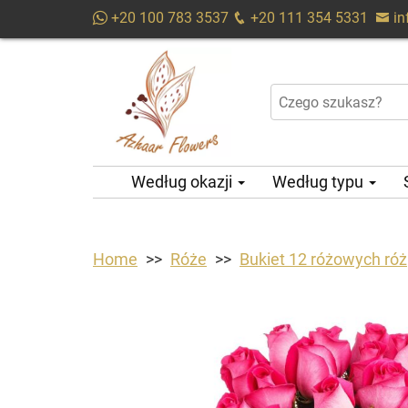
+20 100 783 3537
+20 111 354 5331
i
Według okazji
Według typu
Home
Róże
Bukiet 12 różowych róż