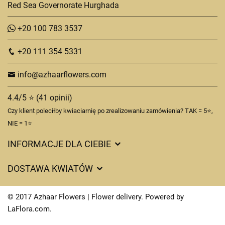
Red Sea Governorate Hurghada
+20 100 783 3537
+20 111 354 5331
info@azhaarflowers.com
4.4/5 ⭐ (41 opinii)
Czy klient poleciłby kwiaciarnię po zrealizowaniu zamówienia? TAK = 5⭐,
NIE = 1⭐
INFORMACJE DLA CIEBIE
DOSTAWA KWIATÓW
Ciasteczka
© 2017 Azhaar Flowers | Flower delivery. Powered by
Kontakt
LaFlora.com
.