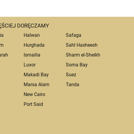
ĘŚCIEJ DORĘCZAMY
ia
Halwan
Safaga
um
Hurghada
Sahl Hasheesh
urah
Ismailia
Sharm el-Sheikh
Luxor
Soma Bay
Makadi Bay
Suez
Marsa Alam
Tanda
a
New Cairo
Port Said