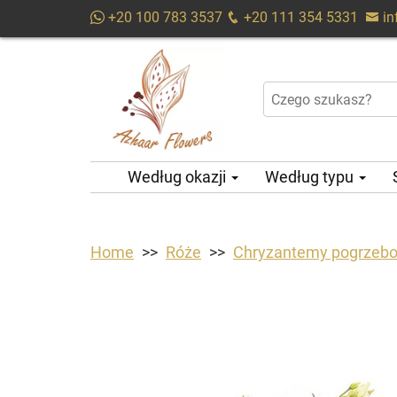
+20 100 783 3537
+20 111 354 5331
i
Według okazji
Według typu
Home
Róże
Chryzantemy pogrzeb