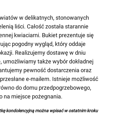
kwiatów w delikatnych, stonowanych
enią liści. Całość została starannie
nnej kwiaciarni. Bukiet prezentuje się
erując pogodny wygląd, który oddaje
 okazji. Realizujemy dostawę w dniu
, umożliwiamy także wybór dokładnej
antujemy pewność dostarczenia oraz
przesłane e-mailem. Istnieje możliwość
arówno do domu przedpogrzebowego,
io na miejsce pożegnania.
rtkę kondolencyjną można wpisać w ostatnim kroku