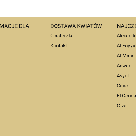
MACJE DLA
DOSTAWA KWIATÓW
NAJCZ
Ciasteczka
Alexandr
Kontakt
Al Fayy
Al Mans
Aswan
Asyut
Cairo
El Goun
Giza