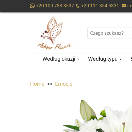
+20 100 783 3537
+20 111 354 5331
i
Według okazji
Według typu
Home
Emocje